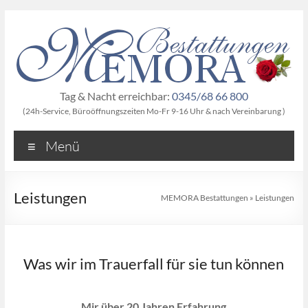
Zum
Inhalt
springen
Tag & Nacht erreichbar:
0345/68 66 800
(24h-Service, Büroöffnungszeiten Mo-Fr 9-16 Uhr & nach Vereinbarung )
Menü
Leistungen
MEMORA Bestattungen
»
Leistungen
Was wir im Trauerfall für sie tun können
Mir über 20 Jahren Erfahrung