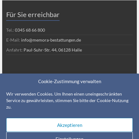
Für Sie erreichbar
Tel.:
0345 68 66 800
E-Mail:
info@memora-bestattungen.de
Anfahrt:
Paul-Suhr-Str. 44, 06128 Halle
Rechtliches & Meldungen
Cookie-Zustimmung verwalten
Datenschutz
Wir verwenden Cookies. Um Ihnen einen uneingeschränkten
Service zu gewährleisten, stimmen Sie bitte der Cookie-Nutzung
Impressum
zu.
Aktuelle Meldungen
Akzeptieren
Einstellungen